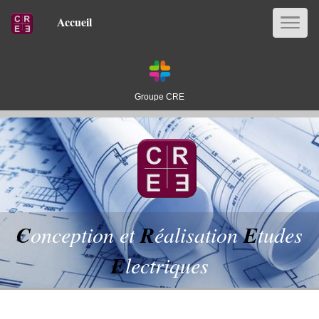
Accueil
Groupe CRE
C
onception et
R
éalisation
E
tudes
E
lectriques